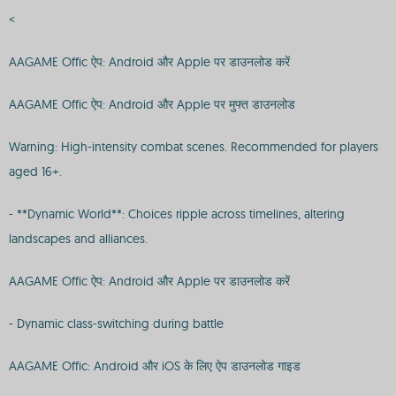
<
AAGAME Offic ऐप: Android और Apple पर डाउनलोड करें
AAGAME Offic ऐप: Android और Apple पर मुफ्त डाउनलोड
Warning: High-intensity combat scenes. Recommended for players
aged 16+.
- **Dynamic World**: Choices ripple across timelines, altering
landscapes and alliances.
AAGAME Offic ऐप: Android और Apple पर डाउनलोड करें
- Dynamic class-switching during battle
AAGAME Offic: Android और iOS के लिए ऐप डाउनलोड गाइड