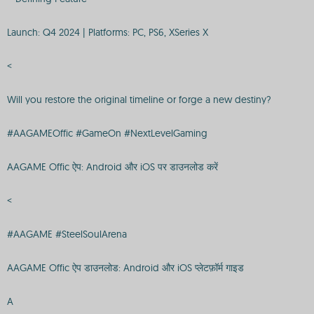
Launch: Q4 2024 | Platforms: PC, PS6, XSeries X
<
Will you restore the original timeline or forge a new destiny?
#AAGAMEOffic #GameOn #NextLevelGaming
AAGAME Offic ऐप: Android और iOS पर डाउनलोड करें
<
#AAGAME #SteelSoulArena
AAGAME Offic ऐप डाउनलोड: Android और iOS प्लेटफ़ॉर्म गाइड
A