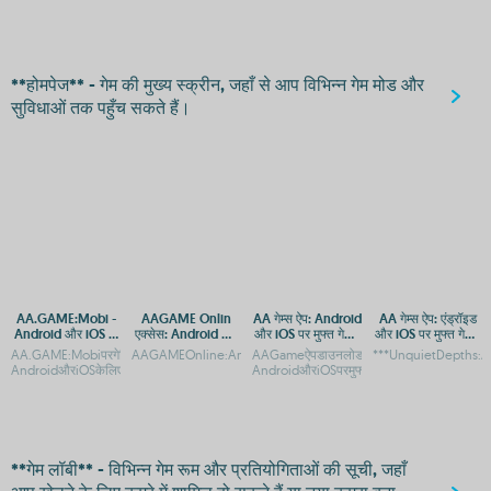
**होमपेज** - गेम की मुख्य स्क्रीन, जहाँ से आप विभिन्न गेम मोड और
सुविधाओं तक पहुँच सकते हैं।
AA.GAME:Mobi -
AAGAME Onlin
AA गेम्स ऐप: Android
AA गेम्स ऐप: एंड्रॉइड
Android और iOS के
एक्सेस: Android और
और iOS पर मुफ्त गेमिंग
और iOS पर मुफ्त गेमिंग
लिए आसान एक्सेस और
Apple के लिए APP
का आनंद
का आनंद
AA.GAME:Mobiपरगेमिंगऐप्सकाआनंदलें-
AAGAMEOnline:AndroidऔरAppleपरऐप्सऔरAPKएक्सेसAAGAMEO
AAGameऐपडाउनलोड-
***UnquietDepths:AAगे
APK डाउनलोड
और APK
AndroidऔरiOSकेलिएएक्सेसAA.GAME:MobiपरAndroidऔरiOSकेलिए
AndroidऔरiOSपरमुफ्तगेमिंगAAGame:Androi
**गेम लॉबी** - विभिन्न गेम रूम और प्रतियोगिताओं की सूची, जहाँ