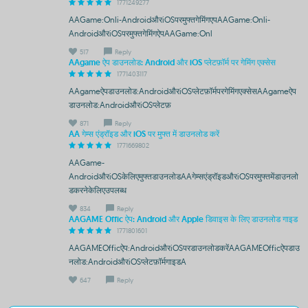
1771249277
AAGame:Onli-AndroidऔरiOSपरमुफ्तगेमिंगएपAAGame:Onli-
AndroidऔरiOSपरमुफ्तगेमिंगऐपAAGame:Onl
517
Reply
AAgame ऐप डाउनलोड: Android और iOS प्लेटफ़ॉर्म पर गेमिंग एक्सेस
1771403117
AAgameऐपडाउनलोड:AndroidऔरiOSप्लेटफ़ॉर्मपरगेमिंगएक्सेसAAgameऐप
डाउनलोड:AndroidऔरiOSप्लेटफ़
871
Reply
AA गेम्स एंड्रॉइड और iOS पर मुफ्त में डाउनलोड करें
1771669802
AAGame-
AndroidऔरiOSकेलिएमुफ्तडाउनलोडAAगेम्सएंड्रॉइडऔरiOSपरमुफ्तमेंडाउनलो
डकरनेकेलिएउपलब्ध
834
Reply
AAGAME Offic ऐप: Android और Apple डिवाइस के लिए डाउनलोड गाइड
1771801601
AAGAMEOfficऐप:AndroidऔरiOSपरडाउनलोडकरेंAAGAMEOfficऐपडाउ
नलोड:AndroidऔरiOSप्लेटफ़ॉर्मगाइडA
647
Reply