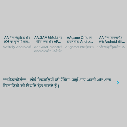
AA गेम्स एंड्रॉइड और
AA.GAME:Mobi पर
AAgame Offic ऐप
AA गेम्स डाउनलोड
iOS पर मुफ्त में खेलने
गेमिंग एप्स और APK
डाउनलोड: Android
करें: Android और
के लिए डाउनलोड करें
डाउनलोड करें
और iOS प्लेटफ़ॉर्म पर
iOS के लिए मुफ्त गेमिंग
AAगेम्सऐप:AndroidऔरiOSपरमुफ्तगेमिंगकाआनंदAAगेम्सएंड्रॉइडऔरiOSपरमुफ्तगेमिंगकामंचAAगेम्सएं
AA.GAME:Mobiपरगेमिंगऐप्सडाउनलोडकरें-
AAgameOfficऐपडाउनलोड:AndroidऔरiOSप्लेट
AAगेम्सएंड्रॉइडऔरiOS
गेमिंग एक्सेस
ऐप
AndroidऔरiOSकेलिएएक्सेसAA.GAME:Mobiपरमुफ्तमेंगेमडाउन
**लीडरबोर्ड** - शीर्ष खिलाड़ियों की रैंकिंग, जहाँ आप अपनी और अन्य
खिलाड़ियों की स्थिति देख सकते हैं।