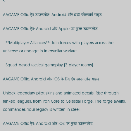
<
AAGAME Offic ऐप डाउनलोड: Android और iOS प्लेटफ़ॉर्म गाइड
AAGAME Offic ऐप: Android और Apple पर मुफ्त डाउनलोड
- **Multiplayer Alliances**: Join forces with players across the
universe or engage in interstellar warfare.
- Squad-based tactical gameplay (3-player teams)
AAGAME Offic: Android और iOS के लिए ऐप डाउनलोड गाइड
Unlock legendary pilot skins and animated decals. Rise through
ranked leagues, from Iron Core to Celestial Forge. The forge awaits,
commander. Your legacy is written in steel.
AAGAME Offic ऐप: Android और iOS पर मुफ्त डाउनलोड