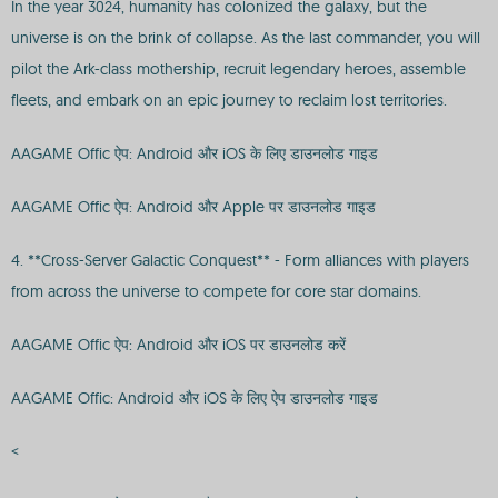
In the year 3024, humanity has colonized the galaxy, but the
universe is on the brink of collapse. As the last commander, you will
pilot the Ark-class mothership, recruit legendary heroes, assemble
fleets, and embark on an epic journey to reclaim lost territories.
AAGAME Offic ऐप: Android और iOS के लिए डाउनलोड गाइड
AAGAME Offic ऐप: Android और Apple पर डाउनलोड गाइड
4. **Cross-Server Galactic Conquest** - Form alliances with players
from across the universe to compete for core star domains.
AAGAME Offic ऐप: Android और iOS पर डाउनलोड करें
AAGAME Offic: Android और iOS के लिए ऐप डाउनलोड गाइड
<