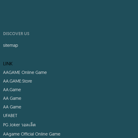
DISCOVER US
sitemap
LINK
AAGAME Online Game
AA.GAME:Store
AA.Game
AA Game
AA Game
UFABET
PG Joker วอลเล็ต
AAgame Official Online Game