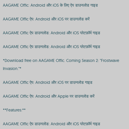
AAGAME Offic: Android और iOS के लिए ऐप डाउनलोड गाइड
AAGAME Offic ऐप: Android और iOS पर डाउनलोड करें
AAGAME Offic ऐप डाउनलोड: Android और iOS प्लेटफ़ॉर्म गाइड
AAGAME Offic ऐप डाउनलोड: Android और iOS प्लेटफ़ॉर्म गाइड
*Download free on AAGAME Offic. Coming Season 2: "Frostwave
Invasion."*
AAGAME Offic ऐप: Android और iOS पर डाउनलोड गाइड
AAGAME Offic ऐप: Android और Apple पर डाउनलोड करें
**Features:**
AAGAME Offic ऐप डाउनलोड: Android और iOS प्लेटफ़ॉर्म गाइड