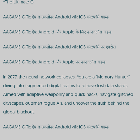
*The Ultimate G
AAGAME Offic ऐप डाउनलोड: Android और iOS प्लेटफ़ॉर्म गाइड
AAGAME Offic ऐप: Android और Apple के लिए डाउनलोड गाइड
AAGAME Offic ऐप डाउनलोड: Android और iOS प्लेटफ़ॉर्म पर एक्सेस
AAGAME Offic ऐप: Android और Apple पर डाउनलोड गाइड
In 2077, the neural network collapses. You are a "Memory Hunter,"
diving into fragmented digital realms to retrieve lost data shards.
Armed with adaptive weaponry and quick hacks, navigate glitched
cityscapes, outsmart rogue AIs, and uncover the truth behind the
global blackout.
AAGAME Offic ऐप डाउनलोड: Android और iOS प्लेटफ़ॉर्म गाइड