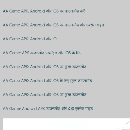
AA Game APK: Android और iOS पर डाउनलोड करें
AA Game APK: Android और iOS पर डाउनलोड और एक्सेस गाइड
AA Game APK: Android और iO
AA Game: APK डाउनलोड एंड्रॉइड और iOS के लिए
AA Game APK: Android और iOS पर मुफ्त डाउनलोड
AA Game APK: Android और iOS के लिए मुफ्त डाउनलोड
AA Game APK: Android और iOS पर मुफ्त डाउनलोड
AA Game: Android APK डाउनलोड और iOS एक्सेस गाइड