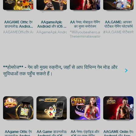
AAGAME Offic ऐप
AAgameApk:
AA गेम्स: मोबाइल गेमिंग
AA.GAME: आपका
डाउनलोड: Android
Android और iOS के
का मुफ्त मनोरंजन
पोर्टेबल गेमिंग प्लेटफॉर्म
और iOS प्लेटफ़ॉर्म
लिए गेमिंग एप्स का मुफ्त
AAGAMEOfficऐप:AndroidऔरAppleपरमुफ्तडाउनलोडAAGAMEOfficऐप:AndroidऔरiOSपरम
AAgameApk:AndroidऔरiOSकेलिएमुफ्तगेमडाउनलोडAAgameApk:Andr
*Willyoubeahero,avillain,orsomethingi
#AA.GAME:पोर्टेबलगेमिंग
गाइड
डाउनलोड
Theterminalawaitsyourcommand.***Co
**होमपेज** - गेम की मुख्य स्क्रीन, जहाँ से आप विभिन्न गेम मोड और
सुविधाओं तक पहुँच सकते हैं।
AAgame Offic ऐप
AA Game डाउनलोड:
AA गेम्स: एंड्रॉइड और
AAGAME Onlin ऐप:
डाउनलोड: Android
Android और iOS के
iOS पर मुफ्त गेमिंग का
Android और Apple