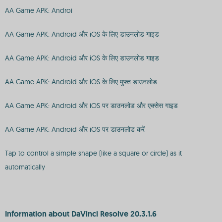
AA Game APK: Androi
AA Game APK: Android और iOS के लिए डाउनलोड गाइड
AA Game APK: Android और iOS के लिए डाउनलोड गाइड
AA Game APK: Android और iOS के लिए मुफ्त डाउनलोड
AA Game APK: Android और iOS पर डाउनलोड और एक्सेस गाइड
AA Game APK: Android और iOS पर डाउनलोड करें
Tap to control a simple shape (like a square or circle) as it
automatically
Information about DaVinci Resolve 20.3.1.6