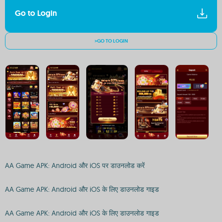
Go to Login
>GO TO LOGIN
AA Game APK: Android और iOS पर डाउनलोड करें
AA Game APK: Android और iOS के लिए डाउनलोड गाइड
AA Game APK: Android और iOS के लिए डाउनलोड गाइड