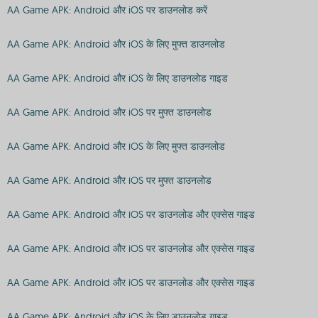
AA Game APK: Android और iOS पर डाउनलोड करें
AA Game APK: Android और iOS के लिए मुफ्त डाउनलोड
AA Game APK: Android और iOS के लिए डाउनलोड गाइड
AA Game APK: Android और iOS पर मुफ्त डाउनलोड
AA Game APK: Android और iOS के लिए मुफ्त डाउनलोड
AA Game APK: Android और iOS पर मुफ्त डाउनलोड
AA Game APK: Android और iOS पर डाउनलोड और एक्सेस गाइड
AA Game APK: Android और iOS पर डाउनलोड और एक्सेस गाइड
AA Game APK: Android और iOS पर डाउनलोड और एक्सेस गाइड
AA Game APK: Android और iOS के लिए डाउनलोड गाइड