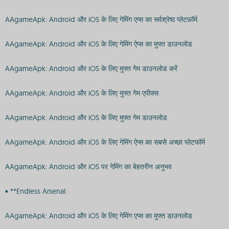
AAgameApk: Android और iOS के लिए गेमिंग एप्स का सर्वश्रेष्ठ प्लेटफ़ॉर्म
AAgameApk: Android और iOS के लिए गेमिंग ऐप्स का मुफ्त डाउनलोड
AAgameApk: Android और iOS के लिए मुफ्त गेम डाउनलोड करें
AAgameApk: Android और iOS के लिए मुफ्त गेम एपीक्स
AAgameApk: Android और iOS के लिए मुफ्त गेम डाउनलोड
AAgameApk: Android और iOS के लिए गेमिंग ऐप्स का सबसे अच्छा प्लेटफॉर्म
AAgameApk: Android और iOS पर गेमिंग का बेहतरीन अनुभव
• **Endless Arsenal:
AAgameApk: Android और iOS के लिए गेमिंग एप्स का मुफ्त डाउनलोड