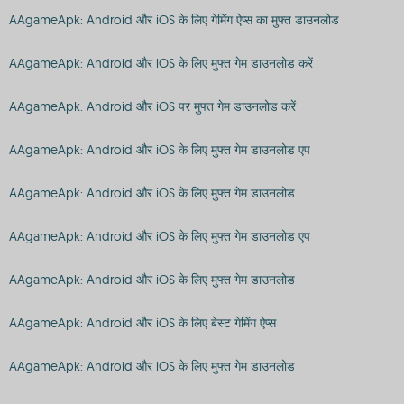
AAgameApk: Android और iOS के लिए गेमिंग ऐप्स का मुफ्त डाउनलोड
AAgameApk: Android और iOS के लिए मुफ्त गेम डाउनलोड करें
AAgameApk: Android और iOS पर मुफ्त गेम डाउनलोड करें
AAgameApk: Android और iOS के लिए मुफ्त गेम डाउनलोड एप
AAgameApk: Android और iOS के लिए मुफ्त गेम डाउनलोड
AAgameApk: Android और iOS के लिए मुफ्त गेम डाउनलोड एप
AAgameApk: Android और iOS के लिए मुफ्त गेम डाउनलोड
AAgameApk: Android और iOS के लिए बेस्ट गेमिंग ऐप्स
AAgameApk: Android और iOS के लिए मुफ्त गेम डाउनलोड