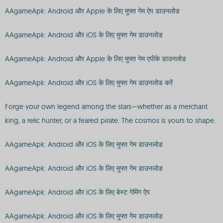
AAgameApk: Android और Apple के लिए मुफ्त गेम ऐप डाउनलोड
AAgameApk: Android और iOS के लिए मुफ्त गेम डाउनलोड
AAgameApk: Android और Apple के लिए मुफ्त गेम एपीके डाउनलोड
AAgameApk: Android और iOS के लिए मुफ्त गेम डाउनलोड करें
Forge your own legend among the stars—whether as a merchant
king, a relic hunter, or a feared pirate. The cosmos is yours to shape.
AAgameApk: Android और iOS के लिए मुफ्त गेम डाउनलोड
AAgameApk: Android और iOS के लिए मुफ्त गेम डाउनलोड
AAgameApk: Android और iOS के लिए बेस्ट गेमिंग ऐप
AAgameApk: Android और iOS के लिए मुफ्त गेम डाउनलोड