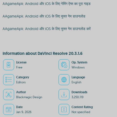
AAgameApk: Android और iOS के लिए गेमिंग ऐप्स का पूरा गाइड
AAgameApk: Android और iOS के लिए मुफ्त गेम डाउनलोड
AAgameApk: Android और iOS के लिए मुफ्त गेम डाउनलोड करें
Information about DaVinci Resolve 20.3.1.6
License
Op. System
Free
Windows
Category
Language
Editors
English
Author
Downloads
Blackmagic Design
3,250,119
Date
Content Rating
Jan 9, 2026
Not specified