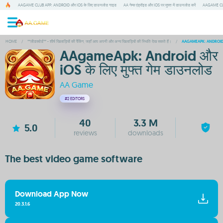
AAGAME CLUB APP: ANDROID और IOS के लिए डाउनलोड गाइड
AA गेम्स एंड्रॉइड और IOS पर मुफ्त में डाउनलोड करें
AAGAME CLU
HOME
/
**लीडरबोर्ड** - शीर्ष खिलाड़ियों की रैंकिंग, जहाँ आप अपनी और अन्य खिलाड़ियों की स्थिति देख सकते हैं।
/
AAGAMEAPK: ANDROID और 
AAgameApk: Android और
iOS के लिए मुफ्त गेम डाउनलोड
AA Game
#2
EDITORS
40
3.3 M
5.0
reviews
downloads
The best video game software
Download App Now
20.3.1.6