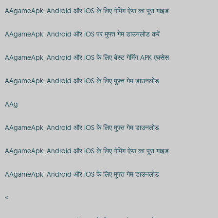
AAgameApk: Android और iOS के लिए गेमिंग ऐप्स का पूरा गाइड
AAgameApk: Android और iOS पर मुफ्त गेम डाउनलोड करें
AAgameApk: Android और iOS के लिए बेस्ट गेमिंग APK एक्सेस
AAgameApk: Android और iOS के लिए मुफ्त गेम डाउनलोड
AAg
AAgameApk: Android और iOS के लिए मुफ्त गेम डाउनलोड
AAgameApk: Android और iOS के लिए गेमिंग ऐप्स का पूरा गाइड
AAgameApk: Android और iOS के लिए मुफ्त गेम डाउनलोड
<