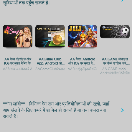
सुविधाओं तक पहुँच सकते हैं।
AA गेम्स एंड्रॉइड और
AAGame Club
AA गेम्स: Android
AA.GAME मोबाइल
iOS पर मुफ्त गेमिंग ऐप
App: Android और
और iOS पर मुफ्त गेमिंग
पर कैसे एक्सेस करें:
iOS पर डाउनलोड करें
का आनंद
Android और iOS
AAगेम्सडाउनलोडकरें:AndroidऔरiOSकेलिएमुफ्तगेमिंगऐपAAगेम्सएंड्रॉइडऔरiOSपरमुफ्तगेमिंगअनुभवA
AAGameClubऐपडाउनलोड:AndroidऔरiOSप्लेटफ़ॉर्मपरएक्सेसगाइड
AAगेम्स:एंड्रॉइडऔरiOSपरमुफ्तगेमिंगकाआनंद
AA.GAME:Mobi-
गाइड
AndroidऔरiOSकेलिएआ
**गेम लॉबी** - विभिन्न गेम रूम और प्रतियोगिताओं की सूची, जहाँ
आप खेलने के लिए कमरे में शामिल हो सकते हैं या नया कमरा बना
सकते हैं।