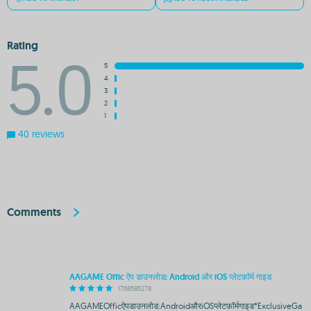
Rating
5.0
5
4
3
2
1
40 reviews
Comments
AAGAME Offic ऐप डाउनलोड: Android और iOS प्लेटफ़ॉर्म गाइड
1768585278
AAGAMEOfficऐपडाउनलोड:AndroidऔरiOSप्लेटफ़ॉर्मगाइड*ExclusiveGa