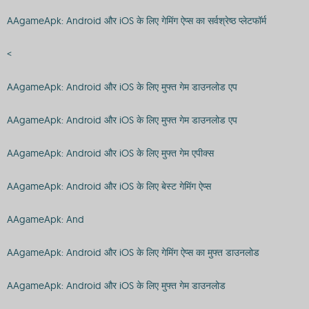
AAgameApk: Android और iOS के लिए गेमिंग ऐप्स का सर्वश्रेष्ठ प्लेटफॉर्म
<
AAgameApk: Android और iOS के लिए मुफ्त गेम डाउनलोड एप
AAgameApk: Android और iOS के लिए मुफ्त गेम डाउनलोड एप
AAgameApk: Android और iOS के लिए मुफ्त गेम एपीक्स
AAgameApk: Android और iOS के लिए बेस्ट गेमिंग ऐप्स
AAgameApk: And
AAgameApk: Android और iOS के लिए गेमिंग ऐप्स का मुफ्त डाउनलोड
AAgameApk: Android और iOS के लिए मुफ्त गेम डाउनलोड