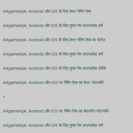
AAgameApk: Android और iOS के लिए बेस्ट गेमिंग ऐप्स
AAgameApk: Android और iOS के लिए मुफ्त गेम डाउनलोड करें
AAgameApk: Android और iOS के लिए बेस्ट गेमिंग ऐप्स का पोर्टल
AAgameApk: Android और iOS के लिए मुफ्त गेम डाउनलोड करें
AAgameApk: Android और iOS के लिए मुफ्त गेम डाउनलोड एपीके
AAgameApk: Android और iOS पर गेमिंग ऐप्स का बेस्ट प्लेटफॉर्म
<
AAgameApk: Android और iOS पर गेमिंग ऐप्स का बेहतरीन प्लेटफॉर्म
AAgameApk: Android और iOS के लिए मुफ्त गेम डाउनलोड करें