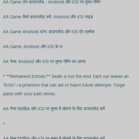
AA Game एप्प डाउनलोड - Android और iOS पर मुफ्त गेमिंग
AA Game कैसे डाउनलोड करें: Android और iOS गाइड
AA Game Android APK डाउनलोड और iOS ऐप एक्सेस
AA Game: Android और iOS के ल
AA गेम्स: Android और iOS पर मुफ्त गेमिंग का आनंद
* **Permanent Echoes:** Death is not the end. Each run leaves an
"Echo"—a phantom that can aid or haunt future attempts. Forge
pacts with your past selves.
AA गेम्स एंड्रॉइड और iOS पर मुफ्त में खेलने के लिए डाउनलोड करें
<
AA गेम्स एंड्रॉइड और iOS पर मुफ्त में खेलने के लिए डाउनलोड करें