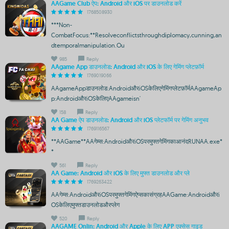
AAGame Club ऐप: Android और iOS पर डाउनलोड करें
1768508930
***Non-
CombatFocus:**Resolveconflictsthroughdiplomacy,cunning,an
dtemporalmanipulation.Ou
985
Reply
AAgame App डाउनलोड: Android और iOS के लिए गेमिंग प्लेटफ़ॉर्म
1769019066
AAgameAppडाउनलोड:AndroidऔरiOSकेलिएगेमिंगप्लेटफ़ॉर्मAAgameAp
p:AndroidऔरiOSकेलिएAAgameisn'
158
Reply
AA Game ऐप डाउनलोड: Android और iOS प्लेटफॉर्म पर गेमिंग अनुभव
1769116567
**AAGame**AAगेम्स:AndroidऔरiOSपरमुफ्तगेमिंगकाआनंदRUNAA.exe*
*
561
Reply
AA Game: Android और iOS के लिए मुफ्त डाउनलोड और प्ले
1769263422
AAगेम्स:AndroidऔरiOSपरमुफ्तगेमिंगऐप्सकासंग्रहAAGame:Androidऔरi
OSकेलिएमुफ्तडाउनलोडऔरप्लेग
520
Reply
AAGAME Onlin: Android और Apple के लिए APP एक्सेस गाइड