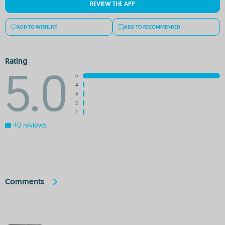
REVIEW THE APP
ADD TO WISHLIST
ADD TO RECOMMENDED
Rating
5.0
5
4
3
2
1
40 reviews
Comments