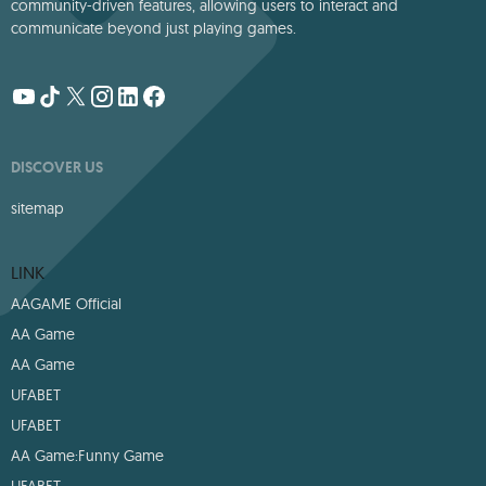
community-driven features, allowing users to interact and
communicate beyond just playing games.
DISCOVER US
sitemap
LINK
AAGAME Official
AA Game
AA Game
UFABET
UFABET
AA Game:Funny Game