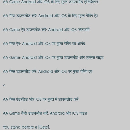
AA Game Android और iOS के लिए मुफ्त डाउनलोड एप्लिकेशन
AA गेम्स डाउनलोड करें: Android और iOS के लिए मुफ्त गेमिंग ऐप
AA Game ऐप डाउनलोड करें: Android और iOS प्लेटफॉर्म
AA गेम्स ऐप: Android और iOS पर मुफ्त गेमिंग का आनंद
AA Game: Android और iOS पर मुफ्त डाउनलोड और एक्सेस गाइड
AA गेम्स डाउनलोड करें: Android और iOS पर मुफ्त गेमिंग एप
<
AA गेम्स एंड्रॉइड और iOS पर मुफ्त में डाउनलोड करें
AA Game कैसे डाउनलोड करें: Android और iOS गाइड
You stand before a [Gate].