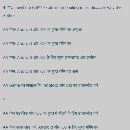
4. **Unravel the Fall:** Explore the floating ruins, discover why the
Aether
AA गेम्स: Android और iOS पर मुफ्त गेमिंग का अनुभव
AA गेम्स: Android और iOS पर मुफ्त गेमिंग ऐप
AA गेम्स: Android और iOS के लिए मुफ्त डाउनलोड और एक्सेस
AA गेम्स: Android और iOS पर मुफ्त गेमिंग का आनं
AA Game का मोबाइल ऐप: Android और iOS पर डाउनलोड करें
<
AA गेम्स एंड्रॉइड और iOS पर मुफ्त में खेलने के लिए डाउनलोड करें
AA गेम्स डाउनलोड करें: Android और iOS के लिए मुफ्त गेमिंग ऐप