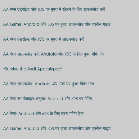
AA गेम्स एंड्रॉइड और iOS पर मुफ्त में खेलने के लिए डाउनलोड करें
AA Game: Android और iOS पर मुफ्त डाउनलोड और एक्सेस गाइड
AA गेम्स एंड्रॉइड और iOS पर मुफ्त में डाउनलोड करें
AA गेम्स डाउनलोड करें: Android और iOS के लिए मुफ्त गेमिंग ऐप
*Survive the Ascii Apocalypse*
AA गेम्स डाउनलोड: Android और iOS पर मुफ्त गेमिंग एप्स
AA गेम्स का मोबाइल अनुभव: Android और iOS पर गेमिंग
AA गेम्स: Android और iOS के लिए बेस्ट गेमिंग ऐप्स
AA Game: Android और iOS पर मुफ्त डाउनलोड और एक्सेस गाइड