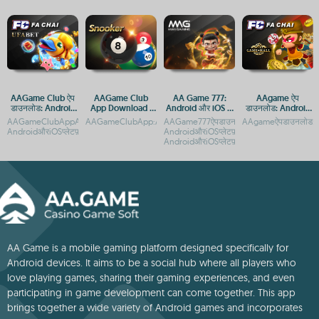
AAGame Club ऐप
AAGame Club
AA Game 777:
AAgame ऐप
डाउनलोड: Android
App Download -
Android और iOS के
डाउनलोड: Android
और iOS प्लेटफ़ॉर्म पर
Android & iOS APK
लिए ऐप डाउनलोड गाइड
और iOS प्लेटफ़ॉर्म पर
AAGameClubAppAPKडाउनलोड-
AAGameClubApp:AndroidऔरiOSपरडाउनलोडकरेंAAGameClubA
AAGame777ऐपडाउनलोड-
AAgameऐपडाउनलोड:And
गेमिंग अनुभव
Access Guide
गेमिंग एक्सेस
AndroidऔरiOSप्लेटफ़ॉर्मAAGameClubएप्पडाउनलोड:AndroidऔरiOSप्लेटफ़
AndroidऔरiOSप्लेटफ़ॉर्मगाइडAAGame777ऐप
AndroidऔरiOSप्लेटफ़ॉर्म
AA Game is a mobile gaming platform designed specifically for
Android devices. It aims to be a social hub where all players who
love playing games, sharing their gaming experiences, and even
participating in game development can come together. This app
brings together a wide variety of Android games and incorporates