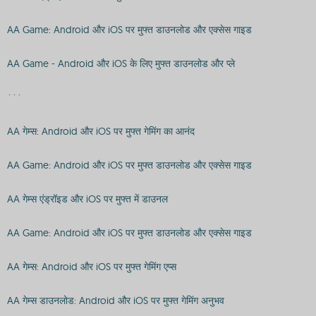
AA Game: Android और iOS पर मुफ्त डाउनलोड और एक्सेस गाइड
AA Game - Android और iOS के लिए मुफ्त डाउनलोड और प्ले
```
AA गेम्स: Android और iOS पर मुफ्त गेमिंग का आनंद
AA Game: Android और iOS पर मुफ्त डाउनलोड और एक्सेस गाइड
AA गेम्स एंड्रॉइड और iOS पर मुफ्त में डाउनल
AA Game: Android और iOS पर मुफ्त डाउनलोड और एक्सेस गाइड
AA गेम्स: Android और iOS पर मुफ्त गेमिंग एप्स
AA गेम्स डाउनलोड: Android और iOS पर मुफ्त गेमिंग अनुभव