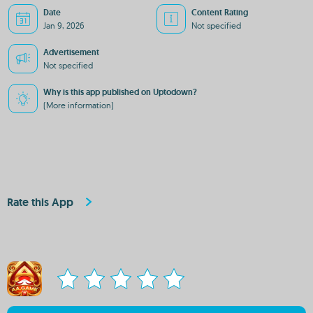
Date
Content Rating
Jan 9, 2026
Not specified
Advertisement
Not specified
Why is this app published on Uptodown?
(More information)
Rate this App