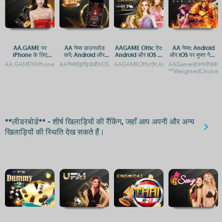
AA.GAME पर
AA गेम्स डाउनलोड
AAGAME Offic ऐप:
AA गेम्स: Android
iPhone के लिए
करें: Android और
Android और iOS पर
और iOS पर मुफ्त गेमिंग
Genshin Impact
iOS के लिए मुफ्त गेमिंग
डाउनलोड करें
का आनंद
AA.GAMEपरiPhoneकेलिएGenshinImpactAPKडाउनलोडऔरइंस्टॉलगाइडAA.GAMEपरiPhone
AAगेम्सएंड्रॉइडऔरiOSपरमुफ्तमेंडाउनलोडकरनेकेलिएउपलब्धहैं
AAGAMEOfficऐप:AndroidऔरAppleडाउनलो
AAGameडाउनलोडकरें:An
APK डाउनलोड और
ऐप
**WeightedChoices:
गेम एक्सेस गाइड
**लीडरबोर्ड** - शीर्ष खिलाड़ियों की रैंकिंग, जहाँ आप अपनी और अन्य
खिलाड़ियों की स्थिति देख सकते हैं।