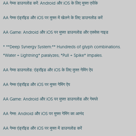
AA गेम्स डाउनलोड करें: Android और iOS के लिए मुफ्त एपीके
AA गेम्स एंड्रॉइड और iOS पर मुफ्त में खेलने के लिए डाउनलोड करें
AA Game: Android और iOS पर मुफ्त डाउनलोड और एक्सेस गाइड
* **Deep Synergy System:** Hundreds of glyph combinations.
*Water + Lightning* paralyzes; *Pull + Spike* impales.
AA गेम्स डाउनलोड: एंड्रॉइड और iOS के लिए मुफ्त गेमिंग ऐप
AA गेम्स एंड्रॉइड और iOS पर मुफ्त गेमिंग ऐप
AA Game: Android और iOS पर मुफ्त डाउनलोड और गेमप्ले
AA गेम्स: Android और iOS पर मुफ्त गेमिंग का आनंद
AA गेम्स एंड्रॉइड और iOS पर मुफ्त में डाउनलोड करें