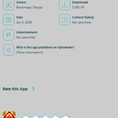
Author
Downloads
Blackmagic Design
3,250,119
Date
Content Rating
Jan 9, 2026
Not specified
Advertisement
Not specified
Why is this app published on Uptodown?
(More information)
Rate this App