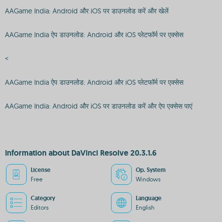
AAGame India: Android और iOS पर डाउनलोड करें और खेलें
AAGame India ऐप डाउनलोड: Android और iOS प्लेटफॉर्म पर एक्सेस
<
AAGame India ऐप डाउनलोड: Android और iOS प्लेटफॉर्म पर एक्सेस
AAGame India: Android और iOS पर डाउनलोड करें और ऐप एक्सेस पाएं
Information about DaVinci Resolve 20.3.1.6
License
Op. System
Free
Windows
Category
Language
Editors
English