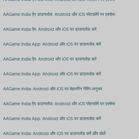
AAGame India ऐप डाउनलोड: Android और iOS प्लेटफ़ॉर्म पर एक्सेस
AAGame India ऐप: Android और iOS पर डाउनलोड करें
AAGame India App: Android और iOS पर डाउनलोड करें
AAGame India ऐप: Android और iOS पर डाउनलोड करें
AAGame India App: Android और iOS पर डाउनलोड करें
AAGame India: Android और iOS पर बेहतरीन गेमिंग अनुभव
AAGame India ऐप डाउनलोड: Android और iOS प्लेटफॉर्म पर एक्सेस
AAGame India App: Android और iOS पर डाउनलोड करें
AAGame India: Android और iOS पर डाउनलोड करें और खेलें