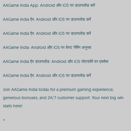
AAGame India App: Android और iOS पर डाउनलोड करें
AAGame India ऐप: Android और iOS पर डाउनलोड करें
AAGame India ऐप: Android और iOS पर डाउनलोड करें
AAGame India: Android और iOS पर बेस्ट गेमिंग अनुभव
AAGame India ऐप डाउनलोड: Android और iOS प्लेटफॉर्म पर एक्सेस
AAGame India ऐप: Android और iOS पर डाउनलोड करें
Join AAGame India today for a premium gaming experience,
generous bonuses, and 24/7 customer support. Your next big win
starts here!
<