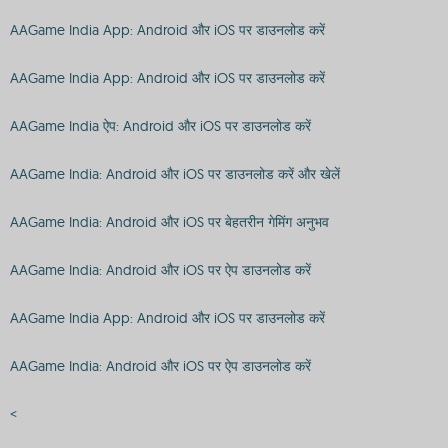
AAGame India App: Android और iOS पर डाउनलोड करें
AAGame India App: Android और iOS पर डाउनलोड करें
AAGame India ऐप: Android और iOS पर डाउनलोड करें
AAGame India: Android और iOS पर डाउनलोड करें और खेलें
AAGame India: Android और iOS पर बेहतरीन गेमिंग अनुभव
AAGame India: Android और iOS पर ऐप डाउनलोड करें
AAGame India App: Android और iOS पर डाउनलोड करें
AAGame India: Android और iOS पर ऐप डाउनलोड करें
<