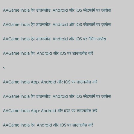
AAGame India ऐप डाउनलोड: Android और iOS प्लेटफॉर्म पर एक्सेस
AAGame India ऐप डाउनलोड: Android और iOS प्लेटफ़ॉर्म पर एक्सेस
AAGame India ऐप डाउनलोड: Android और iOS पर गेमिंग एक्सेस
AAGame India ऐप: Android और iOS पर डाउनलोड करें
<
AAGame India App: Android और iOS पर डाउनलोड करें
AAGame India ऐप डाउनलोड: Android और iOS प्लेटफॉर्म पर एक्सेस
AAGame India App: Android और iOS पर डाउनलोड करें
AAGame India ऐप: Android और iOS पर डाउनलोड करें