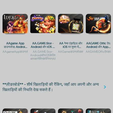
AAgame App
AA.GAME:Stor -
AA गेम्स एंड्रॉइड और
AAGAME Offic ऐप:
डाउनलोड: Android
Android और iOS पर
iOS पर मुफ्त में
Android और Apple
और iOS के लिए मुफ्त
मुफ्त गेम्स डाउनलोड
डाउनलोड करें
पर डाउनलोड करें
AAgameAppडाउनलोड:AndroidऔरiOSकेलिएगेमिंगप्लेटफ़ॉर्मAAgameAppडाउनलोड:Andro
AA.GAME:Stor-
AAGameडाउनलोडकरें:AndroidऔरiOSकेलिएमुफ्
AAGAMEOfficऐपडाउनल
गेमिंग प्लेटफॉर्म
करें
AndroidऔरiOSकेलिएमुफ्तऐपडाउनलोडAA.GAME:Stor-
आपकागेमिंगकंपैनियनAPP,Androidऔर
**लीडरबोर्ड** - शीर्ष खिलाड़ियों की रैंकिंग, जहाँ आप अपनी और अन्य
खिलाड़ियों की स्थिति देख सकते हैं।