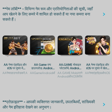
**गेम लॉबी** - विभिन्न गेम रूम और प्रतियोगिताओं की सूची, जहाँ
आप खेलने के लिए कमरे में शामिल हो सकते हैं या नया कमरा बना
सकते हैं।
AA गेम्स एंड्रॉइड और
AA Game एप्प
AA.GAME मोबाइल
AA गेम्स एंड्रॉइड और
iOS पर मुफ्त में
डाउनलोड: Android
प्लेटफ़ॉर्म: Android
iOS पर मुफ्त में खेलने
डाउनलोड करने के लिए
और iOS पर मुफ्त गेमिंग
और iOS पर गेम एक्सेस
के लिए डाउनलोड करें
AAगेम्सडाउनलोडकरें:AndroidऔरiOSपरमुफ्तगेमिंगकाआनंदAAगेम्सएंड्रॉइडऔरiOSपरमुफ्तमेंखेलनेकेल
AAGameAndroidऔरiOSकेलिएमुफ्तडाउनलोडAAGame:AndroidऔरiOS
AA.GAME:Mobiपरगेमिंगएक्सेस-
AAगेम्सएंड्रॉइडऔरiOSपरम
उपलब्ध हैं
AndroidऔरiOSकेलिएऐपAA.GAMEमोबाइलप्लेटफ़
**प्रोफ़ाइल** - आपकी व्यक्तिगत जानकारी, उपलब्धियाँ, सांख्यिकी
और गेम इतिहास देखने का अनुभाग।