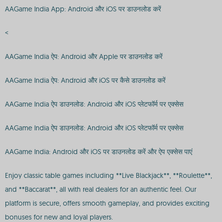
AAGame India App: Android और iOS पर डाउनलोड करें
<
AAGame India ऐप: Android और Apple पर डाउनलोड करें
AAGame India ऐप: Android और iOS पर कैसे डाउनलोड करें
AAGame India ऐप डाउनलोड: Android और iOS प्लेटफॉर्म पर एक्सेस
AAGame India ऐप डाउनलोड: Android और iOS प्लेटफॉर्म पर एक्सेस
AAGame India: Android और iOS पर डाउनलोड करें और ऐप एक्सेस पाएं
Enjoy classic table games including **Live Blackjack**, **Roulette**,
and **Baccarat**, all with real dealers for an authentic feel. Our
platform is secure, offers smooth gameplay, and provides exciting
bonuses for new and loyal players.