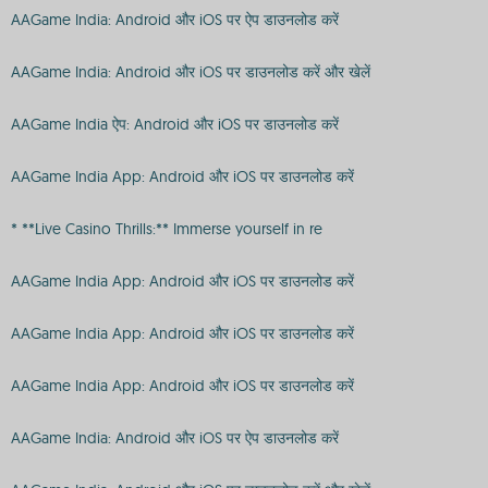
AAGame India: Android और iOS पर ऐप डाउनलोड करें
AAGame India: Android और iOS पर डाउनलोड करें और खेलें
AAGame India ऐप: Android और iOS पर डाउनलोड करें
AAGame India App: Android और iOS पर डाउनलोड करें
* **Live Casino Thrills:** Immerse yourself in re
AAGame India App: Android और iOS पर डाउनलोड करें
AAGame India App: Android और iOS पर डाउनलोड करें
AAGame India App: Android और iOS पर डाउनलोड करें
AAGame India: Android और iOS पर ऐप डाउनलोड करें