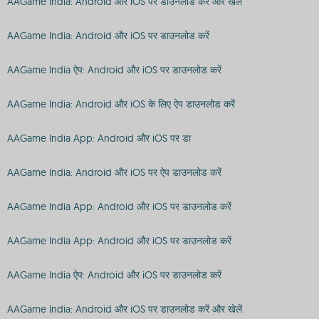
AAGame India: Android और iOS पर डाउनलोड करें और खेलें
AAGame India: Android और iOS पर डाउनलोड करें
AAGame India ऐप: Android और iOS पर डाउनलोड करें
AAGame India: Android और iOS के लिए ऐप डाउनलोड करें
AAGame India App: Android और iOS पर डा
AAGame India: Android और iOS पर ऐप डाउनलोड करें
AAGame India App: Android और iOS पर डाउनलोड करें
AAGame India App: Android और iOS पर डाउनलोड करें
AAGame India ऐप: Android और iOS पर डाउनलोड करें
AAGame India: Android और iOS पर डाउनलोड करें और खेलें