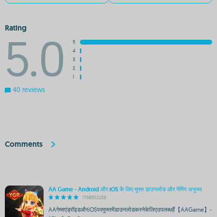
Rating
5.0
5
4
3
2
1
40 reviews
Comments
AA Game - Android और iOS के लिए मुफ्त डाउनलोड और गेमिंग अनुभव
1768502258
AAगेम्सएंड्रॉइडऔरiOSपरमुफ्तमेंडाउनलोडकरनेकेलिएउपलब्धहैं【AAGame】-