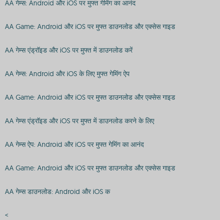
AA गेम्स: Android और iOS पर मुफ्त गेमिंग का आनंद
AA Game: Android और iOS पर मुफ्त डाउनलोड और एक्सेस गाइड
AA गेम्स एंड्रॉइड और iOS पर मुफ्त में डाउनलोड करें
AA गेम्स: Android और iOS के लिए मुफ्त गेमिंग ऐप
AA Game: Android और iOS पर मुफ्त डाउनलोड और एक्सेस गाइड
AA गेम्स एंड्रॉइड और iOS पर मुफ्त में डाउनलोड करने के लिए
AA गेम्स ऐप: Android और iOS पर मुफ्त गेमिंग का आनंद
AA Game: Android और iOS पर मुफ्त डाउनलोड और एक्सेस गाइड
AA गेम्स डाउनलोड: Android और iOS क
<