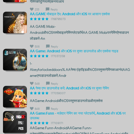
गेमिंगकीदुनियामेंएकनयाआय
233
Reply
AA.GAME मोबाइल ऐप: Android और iOS पर आसान एक्सेस
1768795073
AA.GAME:Mobi-
AndroidऔरiOSपरमोबाइलगेमिंगप्लेटफ़ॉर्मAA.GAME:Mobiपरगेमिंगऐप्सडाउन
लोडकरें-An
506
Reply
AA Game: Android और iOS पर मुफ्त डाउनलोड और एक्सेस गाइड
1770372138
!-
Akeyforlockeddoors%.AAगेम्स:एंड्रॉइडऔरiOSपरमुफ्तगेमिंगकाआनंदAAG
ameएप्पडाउनलोडकरें:Andr
548
Reply
AA गेम्स एप्प डाउनलोड करें: Android और iOS पर मुफ्त गेमिंग
1770590017
AAGame:AndroidऔरiOSपरमुफ्तडाउनलोडऔरएक्सेस
848
Reply
AA Game:Funn - मज़ेदार गेमिंग का नया प्लेटफ़ॉर्म, Android और iOS पर
उपलब्ध
1771091171
AAGame:Funn-AndroidAAGame:Funn-
मज़ेदारगेमिंगअनुभवकेलिएAndroidऔरiOSऐपAAGameFunn:Androidऔर