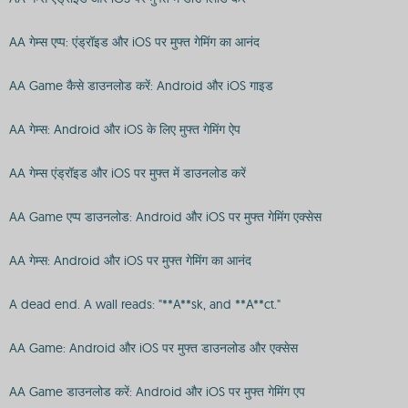
AA गेम्स एप्प: एंड्रॉइड और iOS पर मुफ्त गेमिंग का आनंद
AA Game कैसे डाउनलोड करें: Android और iOS गाइड
AA गेम्स: Android और iOS के लिए मुफ्त गेमिंग ऐप
AA गेम्स एंड्रॉइड और iOS पर मुफ्त में डाउनलोड करें
AA Game एप्प डाउनलोड: Android और iOS पर मुफ्त गेमिंग एक्सेस
AA गेम्स: Android और iOS पर मुफ्त गेमिंग का आनंद
A dead end. A wall reads: "**A**sk, and **A**ct."
AA Game: Android और iOS पर मुफ्त डाउनलोड और एक्सेस
AA Game डाउनलोड करें: Android और iOS पर मुफ्त गेमिंग एप