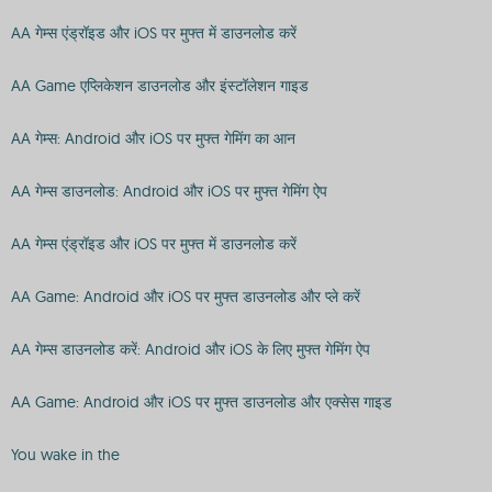
AA गेम्स एंड्रॉइड और iOS पर मुफ्त में डाउनलोड करें
AA Game एप्लिकेशन डाउनलोड और इंस्टॉलेशन गाइड
AA गेम्स: Android और iOS पर मुफ्त गेमिंग का आन
AA गेम्स डाउनलोड: Android और iOS पर मुफ्त गेमिंग ऐप
AA गेम्स एंड्रॉइड और iOS पर मुफ्त में डाउनलोड करें
AA Game: Android और iOS पर मुफ्त डाउनलोड और प्ले करें
AA गेम्स डाउनलोड करें: Android और iOS के लिए मुफ्त गेमिंग ऐप
AA Game: Android और iOS पर मुफ्त डाउनलोड और एक्सेस गाइड
You wake in the