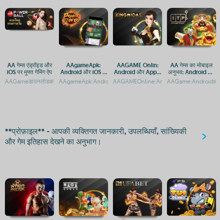
AA गेम्स एंड्रॉइड और
AAgameApk:
AAGAME Onlin:
AA गेम्स का मोबाइल
iOS पर मुफ्त गेमिंग ऐप
Android और iOS के
Android और Apple
अनुभव: Android और
लिए गेमिंग एप्स का मुफ्त
पर एक्सेस करें
iOS पर मुफ्त डाउनलोड
AAGameडाउनलोडकरें:AndroidऔरiOSकेलिएमुफ्तगेमिंगऐपAAगेम्सएंड्रॉइडऔरiOSपरमुफ्तमेंडाउनलोड
AAgameApk:AndroidऔरiOSकेलिएमुफ्तगेमडाउनलोडAAgameApk:Andro
AAGAMEOnline:AndroidऔरAppleडिवाइसपरए
AAGame:AndroidऔरiOSक
डाउनलोड
**प्रोफ़ाइल** - आपकी व्यक्तिगत जानकारी, उपलब्धियाँ, सांख्यिकी
और गेम इतिहास देखने का अनुभाग।