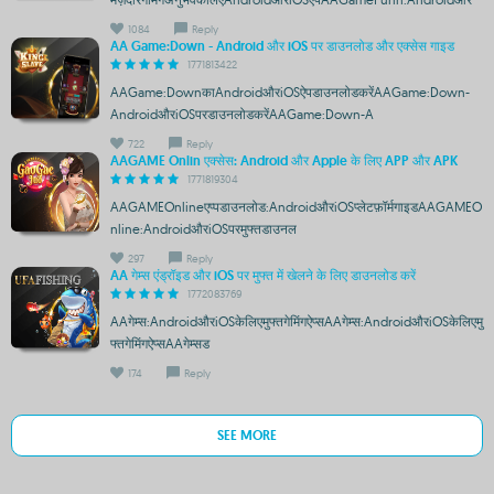
1084
Reply
AA Game:Down - Android और iOS पर डाउनलोड और एक्सेस गाइड
1771813422
AAGame:DownकाAndroidऔरiOSऐपडाउनलोडकरेंAAGame:Down-
AndroidऔरiOSपरडाउनलोडकरेंAAGame:Down-A
722
Reply
AAGAME Onlin एक्सेस: Android और Apple के लिए APP और APK
1771819304
AAGAMEOnlineएप्पडाउनलोड:AndroidऔरiOSप्लेटफ़ॉर्मगाइडAAGAMEO
nline:AndroidऔरiOSपरमुफ्तडाउनल
297
Reply
AA गेम्स एंड्रॉइड और iOS पर मुफ्त में खेलने के लिए डाउनलोड करें
1772083769
AAगेम्स:AndroidऔरiOSकेलिएमुफ्तगेमिंगऐप्सAAगेम्स:AndroidऔरiOSकेलिएमु
फ्तगेमिंगऐप्सAAगेम्सड
174
Reply
SEE MORE