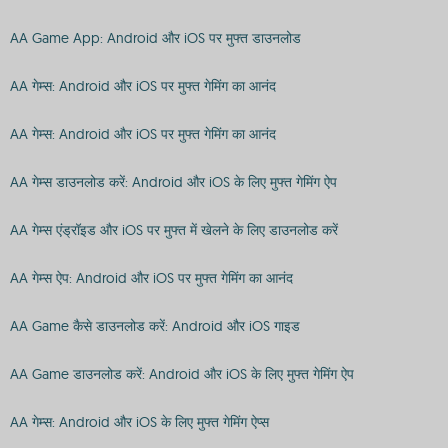
AA Game App: Android और iOS पर मुफ्त डाउनलोड
AA गेम्स: Android और iOS पर मुफ्त गेमिंग का आनंद
AA गेम्स: Android और iOS पर मुफ्त गेमिंग का आनंद
AA गेम्स डाउनलोड करें: Android और iOS के लिए मुफ्त गेमिंग ऐप
AA गेम्स एंड्रॉइड और iOS पर मुफ्त में खेलने के लिए डाउनलोड करें
AA गेम्स ऐप: Android और iOS पर मुफ्त गेमिंग का आनंद
AA Game कैसे डाउनलोड करें: Android और iOS गाइड
AA Game डाउनलोड करें: Android और iOS के लिए मुफ्त गेमिंग ऐप
AA गेम्स: Android और iOS के लिए मुफ्त गेमिंग ऐप्स