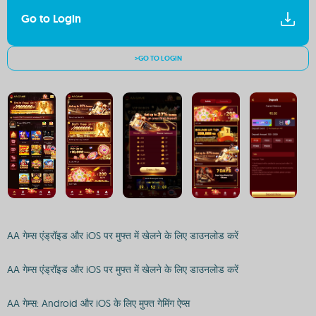
Go to Login
>GO TO LOGIN
AA गेम्स एंड्रॉइड और iOS पर मुफ्त में खेलने के लिए डाउनलोड करें
AA गेम्स एंड्रॉइड और iOS पर मुफ्त में खेलने के लिए डाउनलोड करें
AA गेम्स: Android और iOS के लिए मुफ्त गेमिंग ऐप्स