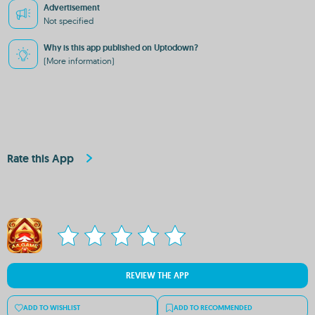
Advertisement
Not specified
Why is this app published on Uptodown?
(More information)
Rate this App
REVIEW THE APP
ADD TO WISHLIST
ADD TO RECOMMENDED