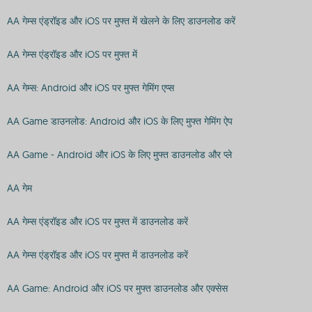
AA गेम्स एंड्रॉइड और iOS पर मुफ्त में खेलने के लिए डाउनलोड करें
AA गेम्स एंड्रॉइड और iOS पर मुफ्त में
AA गेम्स: Android और iOS पर मुफ्त गेमिंग एप्स
AA Game डाउनलोड: Android और iOS के लिए मुफ्त गेमिंग ऐप
AA Game - Android और iOS के लिए मुफ्त डाउनलोड और प्ले
AA गेम
AA गेम्स एंड्रॉइड और iOS पर मुफ्त में डाउनलोड करें
AA गेम्स एंड्रॉइड और iOS पर मुफ्त में डाउनलोड करें
AA Game: Android और iOS पर मुफ्त डाउनलोड और एक्सेस