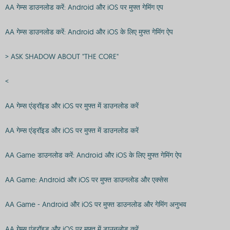
AA गेम्स डाउनलोड करें: Android और iOS पर मुफ्त गेमिंग एप
AA गेम्स डाउनलोड करें: Android और iOS के लिए मुफ्त गेमिंग ऐप
> ASK SHADOW ABOUT "THE CORE"
<
AA गेम्स एंड्रॉइड और iOS पर मुफ्त में डाउनलोड करें
AA गेम्स एंड्रॉइड और iOS पर मुफ्त में डाउनलोड करें
AA Game डाउनलोड करें: Android और iOS के लिए मुफ्त गेमिंग ऐप
AA Game: Android और iOS पर मुफ्त डाउनलोड और एक्सेस
AA Game - Android और iOS पर मुफ्त डाउनलोड और गेमिंग अनुभव
AA गेम्स एंड्रॉइड और iOS पर मुफ्त में डाउनलोड करें