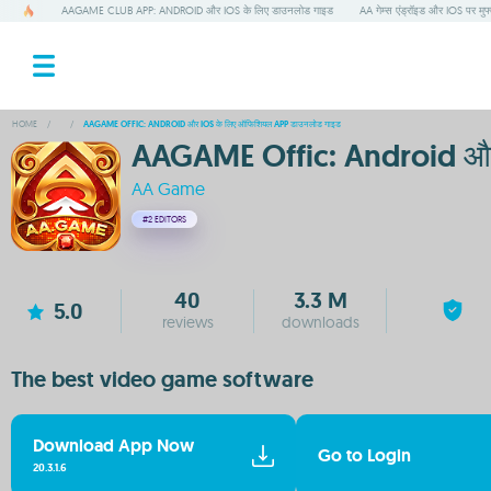
AAGAME CLUB APP: ANDROID और IOS के लिए डाउनलोड गाइड
AA गेम्स एंड्रॉइड और IOS पर मुफ्
HOME
/
/
AAGAME OFFIC: ANDROID और IOS के लिए ऑफिशियल APP डाउनलोड गाइड
AAGAME Offic: Android और
AA Game
#2
EDITORS
40
3.3 M
5.0
reviews
downloads
The best video game software
Download App Now
Go to Login
20.3.1.6