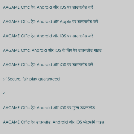
AAGAME Offic ऐप: Android और iOS पर डाउनलोड करें
AAGAME Offic ऐप: Android और Apple पर डाउनलोड करें
AAGAME Offic ऐप: Android और iOS पर डाउनलोड करें
AAGAME Offic: Android और iOS के लिए ऐप डाउनलोड गाइड
AAGAME Offic ऐप: Android और iOS पर डाउनलोड करें
✅ Secure, fair-play guaranteed
<
AAGAME Offic ऐप: Android और iOS पर मुफ्त डाउनलोड
AAGAME Offic ऐप डाउनलोड: Android और iOS प्लेटफॉर्म गाइड