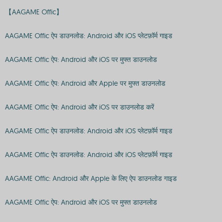
【AAGAME Offic】
AAGAME Offic ऐप डाउनलोड: Android और iOS प्लेटफ़ॉर्म गाइड
AAGAME Offic ऐप: Android और iOS पर मुफ्त डाउनलोड
AAGAME Offic ऐप: Android और Apple पर मुफ्त डाउनलोड
AAGAME Offic ऐप: Android और iOS पर डाउनलोड करें
AAGAME Offic ऐप डाउनलोड: Android और iOS प्लेटफ़ॉर्म गाइड
AAGAME Offic ऐप डाउनलोड: Android और iOS प्लेटफ़ॉर्म गाइड
AAGAME Offic: Android और Apple के लिए ऐप डाउनलोड गाइड
AAGAME Offic ऐप: Android और iOS पर मुफ्त डाउनलोड