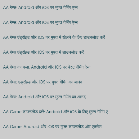
AA गेम्स: Android और iOS पर मुफ्त गेमिंग एप्स
AA गेम्स: Android और iOS पर मुफ्त गेमिंग ऐप्स
AA गेम्स एंड्रॉइड और iOS पर मुफ्त में खेलने के लिए डाउनलोड करें
AA गेम्स एंड्रॉइड और iOS पर मुफ्त में डाउनलोड करें
AA गेम्स का मज़ा: Android और iOS पर बेस्ट गेमिंग ऐप्स
AA गेम्स: एंड्रॉइड और iOS पर मुफ्त गेमिंग का आनंद
AA गेम्स: Android और iOS पर मुफ्त गेमिंग का आनंद
AA Game डाउनलोड करें: Android और iOS के लिए मुफ्त गेमिंग ए
AA Game: Android और iOS पर मुफ्त डाउनलोड और एक्सेस