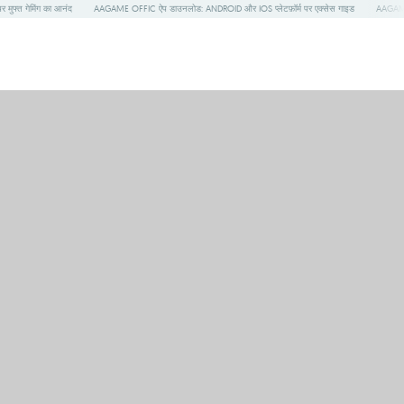
मुफ्त गेमिंग का आनंद
AAGAME OFFIC ऐप डाउनलोड: ANDROID और IOS प्लेटफ़ॉर्म पर एक्सेस गाइड
AAGAME