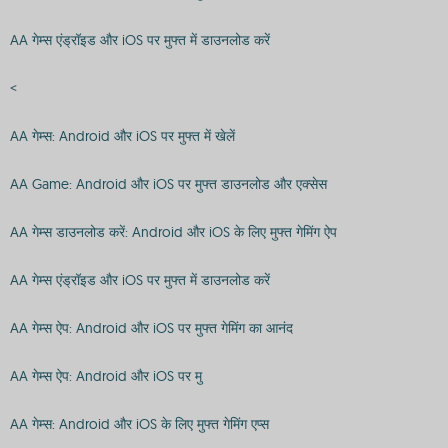
AA गेम्स एंड्रॉइड और iOS पर मुफ्त में डाउनलोड करें
<
AA गेम्स: Android और iOS पर मुफ्त में खेलें
AA Game: Android और iOS पर मुफ्त डाउनलोड और एक्सेस
AA गेम्स डाउनलोड करें: Android और iOS के लिए मुफ्त गेमिंग ऐप
AA गेम्स एंड्रॉइड और iOS पर मुफ्त में डाउनलोड करें
AA गेम्स ऐप: Android और iOS पर मुफ्त गेमिंग का आनंद
AA गेम्स ऐप: Android और iOS पर मु
AA गेम्स: Android और iOS के लिए मुफ्त गेमिंग एप्स