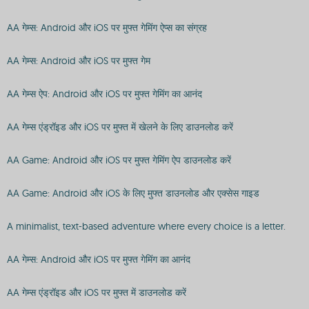
AA गेम्स: Android और iOS पर मुफ्त गेमिंग ऐप्स का संग्रह
AA गेम्स: Android और iOS पर मुफ्त गेम
AA गेम्स ऐप: Android और iOS पर मुफ्त गेमिंग का आनंद
AA गेम्स एंड्रॉइड और iOS पर मुफ्त में खेलने के लिए डाउनलोड करें
AA Game: Android और iOS पर मुफ्त गेमिंग ऐप डाउनलोड करें
AA Game: Android और iOS के लिए मुफ्त डाउनलोड और एक्सेस गाइड
A minimalist, text-based adventure where every choice is a letter.
AA गेम्स: Android और iOS पर मुफ्त गेमिंग का आनंद
AA गेम्स एंड्रॉइड और iOS पर मुफ्त में डाउनलोड करें