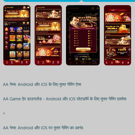
AA गेम्स: Android और iOS के लिए मुफ्त गेमिंग ऐप्स
AA Game ऐप डाउनलोड - Android और iOS प्लेटफ़ॉर्म के लिए मुफ्त गेमिंग एक्सेस
<
AA गेम्स: Android और iOS पर मुफ्त गेमिंग का आनंद