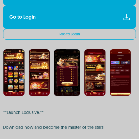
Go to Login
>GO TO LOGIN
**Launch Exclusive:**
Download now and become the master of the stars!