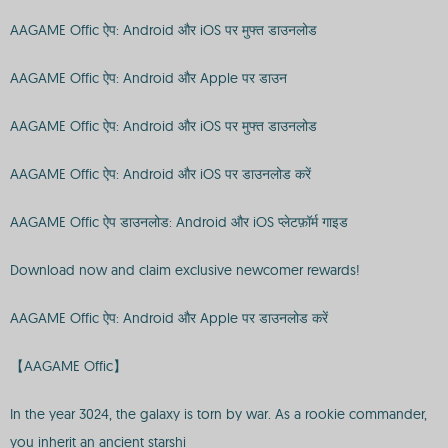
AAGAME Offic ऐप: Android और iOS पर मुफ्त डाउनलोड
AAGAME Offic ऐप: Android और Apple पर डाउन
AAGAME Offic ऐप: Android और iOS पर मुफ्त डाउनलोड
AAGAME Offic ऐप: Android और iOS पर डाउनलोड करें
AAGAME Offic ऐप डाउनलोड: Android और iOS प्लेटफ़ॉर्म गाइड
Download now and claim exclusive newcomer rewards!
AAGAME Offic ऐप: Android और Apple पर डाउनलोड करें
【AAGAME Offic】
In the year 3024, the galaxy is torn by war. As a rookie commander,
you inherit an ancient starshi