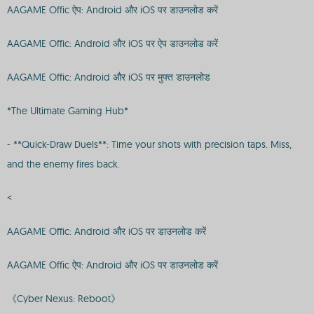
AAGAME Offic ऐप: Android और iOS पर डाउनलोड करें
AAGAME Offic: Android और iOS पर ऐप डाउनलोड करें
AAGAME Offic: Android और iOS पर मुफ्त डाउनलोड
*The Ultimate Gaming Hub*
- **Quick-Draw Duels**: Time your shots with precision taps. Miss,
and the enemy fires back.
<
AAGAME Offic: Android और iOS पर डाउनलोड करें
AAGAME Offic ऐप: Android और iOS पर डाउनलोड करें
《Cyber Nexus: Reboot》