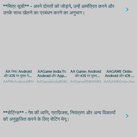
**मित्र सूची** - अपने दोस्तों को जोड़ने, उन्हें आमंत्रित करने और
उनके साथ खेलने का प्रबंधन करने का अनुभाग।
AA गेम्स: Android
AAGame India ऐप:
AA Game: Android
AAGAME Onlin:
और iOS पर मुफ्त गेमिंग
Android और Apple
और iOS पर मुफ्त
Android और iOS के
का आनंद
पर मनोरंजन का नया
डाउनलोड और एक्सेस
लिए एक्सेस और ऐप
AAगेम्स:AndroidऔरiOSकेलिएमुफ्तगेमिंगऐपAAGame:AndroidऔरiOSपरमुफ्तडाउनलोडऔरप्लेकर
AAGameIndiaऐपडाउनलोड:AndroidऔरiOSप्लेटफॉर्मपरएक्सेसAAGa
AAGameऐपडाउनलोड:AndroidऔरiOSपरमुफ्तगेमिं
AAGAMEOnlin:Andro
अनुभव
डाउनलोड
**सेटिंग्स** - गेम की ध्वनि, ग्राफ़िक्स, नियंत्रण और अन्य विकल्पों
को अनुकूलित करने के लिए सेटिंग मेनू।