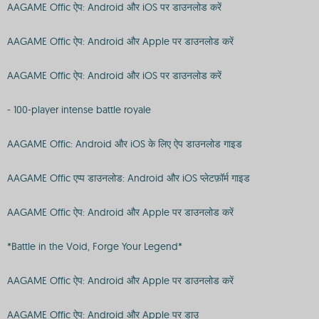
AAGAME Offic ऐप: Android और iOS पर डाउनलोड करें
AAGAME Offic ऐप: Android और Apple पर डाउनलोड करें
AAGAME Offic ऐप: Android और iOS पर डाउनलोड करें
- 100-player intense battle royale
AAGAME Offic: Android और iOS के लिए ऐप डाउनलोड गाइड
AAGAME Offic एप्प डाउनलोड: Android और iOS प्लेटफ़ॉर्म गाइड
AAGAME Offic ऐप: Android और Apple पर डाउनलोड करें
*Battle in the Void, Forge Your Legend*
AAGAME Offic ऐप: Android और Apple पर डाउनलोड करें
AAGAME Offic ऐप: Android और Apple पर डाउ