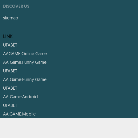
DISCOVER US
sitemap
LINK
UFABET
AAGAME Online Game
AA Game:Funny Game
UFABET
AA Game:Funny Game
UFABET
AA Game:Android
UFABET
AA.GAME:Mobile
UFABET