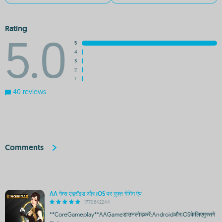
Rating
5.0
5
4
3
2
1
40 reviews
Comments
AA गेम्स एंड्रॉइड और iOS पर मुफ्त गेमिंग ऐप
1770642244
**CoreGameplay**AAGameडाउनलोडकरें:AndroidऔरiOSकेलिएमुफ्तगे