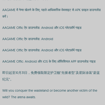
AAGAME में गेम्स खेलने के लिए, पहले आधिकारिक वेबसाइट से APK फ़ाइल डाउनलोड
करें।
AAGAME Offic ऐप डाउनलोड: Android और iOS प्लेटफ़ॉर्म गाइड
AAGAME Offic ऐप डाउनलोड: Android
AAGAME Offic ऐप डाउनलोड: Android और iOS प्लेटफ़ॉर्म गाइड
AAGAME Offic: Android और iOS के लिए ऑफिशियल APP डाउनलोड गाइड
即日起至10月31日，免费领取限定护卫舰“先驱者型”及星际涂装“蔚蓝
纪元”。
Will you conquer the wasteland or become another victim of the
wild? The arena awaits.