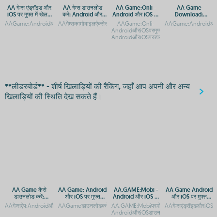
AA गेम्स एंड्रॉइड और
AA गेम्स डाउनलोड
AA Game:Onli -
AA Game
iOS पर मुफ्त में खेलने
करें: Android और
Android और iOS पर
Download:
के लिए डाउनलोड करें
iOS पर मुफ्त गेमिंग एप्स
मुफ्त डाउनलोड
Android और iOS के
AAGame:AndroidऔरiOSपरमुफ्तडाउनलोडऔरएक्सेसAAGame:AndroidऔरiOSपरमुफ्तडाउनलो
AAगेम्सकामोबाइलऐक्सेस:AndroidऔरiOSपरडाउनलोडगाइडAAगेम्सएंड्रॉइडऔर
AAGame:Onli-
AAGame:AndroidऔरiOS
लिए मुफ्त ऐप
AndroidऔरiOSपरमुफ्तडाउनलोडऔरगेमिंगअनुभ
AndroidऔरiOSपरडाउनलोडकरें
**लीडरबोर्ड** - शीर्ष खिलाड़ियों की रैंकिंग, जहाँ आप अपनी और अन्य
खिलाड़ियों की स्थिति देख सकते हैं।
AA Game कैसे
AA Game: Android
AA.GAME:Mobi -
AA Game Android
डाउनलोड करें:
और iOS पर मुफ्त
Android और iOS के
और iOS पर मुफ्त
Android और iOS
डाउनलोड और एक्सेस
लिए ऐप डाउनलोड करें
डाउनलोड के लिए
AAगेम्सऐप:AndroidऔरiOSपरमुफ्तगेमिंगकाआनंदAAGame:AndroidऔरiOSपरमुफ्तडाउनलोडऔरएक
AAGameडाउनलोडकरें:AndroidऔरiOSकेलिएमुफ्तगेमिंगऐपAAगेम्सडाउनलो
AA.GAME:Mobiपरमोबाइलगेमिंगकाआनंदलें-
AAगेम्सएंड्रॉइडऔरiOSपर
गाइड
गाइड
उपलब्ध
AndroidऔरiOSडाउनलोडगाइडAA.GAMEमोबाइलप्