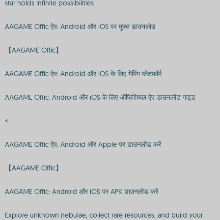
star holds infinite possibilities.
AAGAME Offic ऐप: Android और iOS पर मुफ्त डाउनलोड
【AAGAME Offic】
AAGAME Offic ऐप: Android और iOS के लिए गेमिंग प्लेटफ़ॉर्म
AAGAME Offic: Android और iOS के लिए ऑफिशियल ऐप डाउनलोड गाइड
<
AAGAME Offic ऐप: Android और Apple पर डाउनलोड करें
【AAGAME Offic】
AAGAME Offic: Android और iOS पर APK डाउनलोड करें
Explore unknown nebulae, collect rare resources, and build your