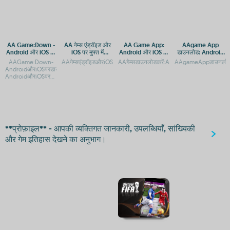
AA Game:Down -
AA गेम्स एंड्रॉइड और
AA Game App:
AAgame App
Android और iOS पर
iOS पर मुफ्त में
Android और iOS पर
डाउनलोड: Android
डाउनलोड और इंस्टॉल
डाउनलोड करें
मुफ्त डाउनलोड
और iOS के लिए गेमिंग
AAGame:Down-
AAगेम्सएंड्रॉइडऔरiOSपरमुफ्तमेंडाउनलोडकरेंAAगेम्स:एंड्रॉइडऔरiOSपरमुफ्त
AAगेम्सडाउनलोडकरें:AndroidऔरiOSपरमुफ्तगेमिंग
AAgameAppडाउनलोड:An
करने का तरीका
प्लेटफ़ॉर्म
AndroidऔरiOSपरडाउनलोडकरेंAAGame:Down-
AndroidऔरiOSपरडाउनलोडकरेंAAGame:Down-
An
**प्रोफ़ाइल** - आपकी व्यक्तिगत जानकारी, उपलब्धियाँ, सांख्यिकी
और गेम इतिहास देखने का अनुभाग।