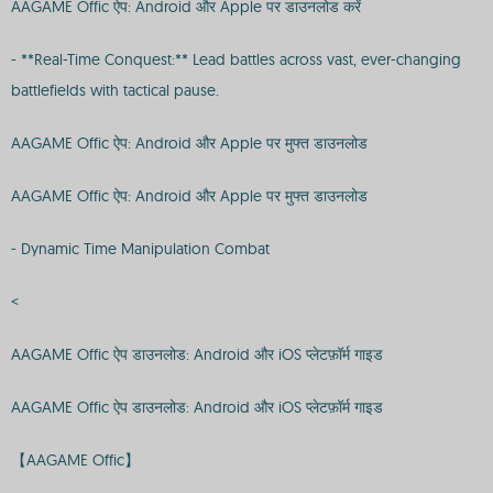
AAGAME Offic ऐप: Android और Apple पर डाउनलोड करें
- **Real-Time Conquest:** Lead battles across vast, ever-changing
battlefields with tactical pause.
AAGAME Offic ऐप: Android और Apple पर मुफ्त डाउनलोड
AAGAME Offic ऐप: Android और Apple पर मुफ्त डाउनलोड
- Dynamic Time Manipulation Combat
<
AAGAME Offic ऐप डाउनलोड: Android और iOS प्लेटफ़ॉर्म गाइड
AAGAME Offic ऐप डाउनलोड: Android और iOS प्लेटफ़ॉर्म गाइड
【AAGAME Offic】