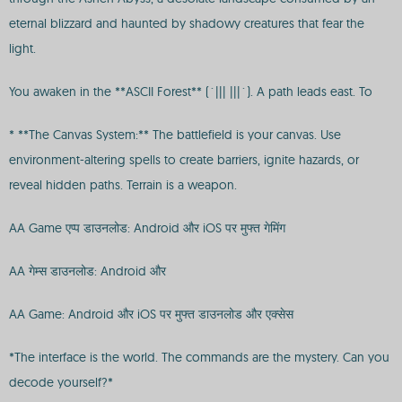
eternal blizzard and haunted by shadowy creatures that fear the
light.
You awaken in the **ASCII Forest** (`||| |||`). A path leads east. To
* **The Canvas System:** The battlefield is your canvas. Use
environment-altering spells to create barriers, ignite hazards, or
reveal hidden paths. Terrain is a weapon.
AA Game एप्प डाउनलोड: Android और iOS पर मुफ्त गेमिंग
AA गेम्स डाउनलोड: Android और
AA Game: Android और iOS पर मुफ्त डाउनलोड और एक्सेस
*The interface is the world. The commands are the mystery. Can you
decode yourself?*