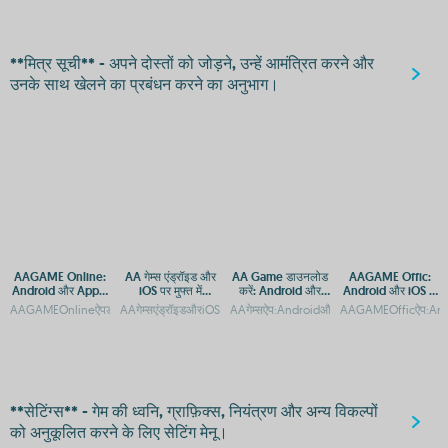
**मित्र सूची** - अपने दोस्तों को जोड़ने, उन्हें आमंत्रित करने और
उनके साथ खेलने का प्रबंधन करने का अनुभाग।
AAGAME Online:
AA गेम्स एंड्रॉइड और
AA Game डाउनलोड
AAGAME Offic:
Android और Apple
iOS पर मुफ्त में
करें: Android और
Android और iOS के
पर एक्सेस करें, APP
डाउनलोड करें
iOS के लिए मुफ्त APP
लिए ऐप डाउनलोड गाइड
AAGAMEOnlineऐपडाउनलोड:AndroidऔरiOSप्लेटफ़ॉर्मपरएक्सेसAAGAMEOnline:Androidऔर
AAगेम्सएंड्रॉइडऔरiOSपरमुफ्तगेमिंगएप्सAAगेम्सएंड्रॉइडऔरiOSपरमुफ्तगेमिंग
AAगेम्सऐप:AndroidऔरiOSपरमुफ्तगेमिंगकाआनंदAA
AAGAMEOfficऐप:Andr
और APK डाउनलोड
करें
**सेटिंग्स** - गेम की ध्वनि, ग्राफ़िक्स, नियंत्रण और अन्य विकल्पों
को अनुकूलित करने के लिए सेटिंग मेनू।