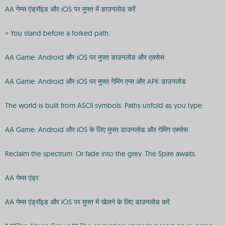
AA गेम्स एंड्रॉइड और iOS पर मुफ्त में डाउनलोड करें
> You stand before a forked path.
AA Game: Android और iOS पर मुफ्त डाउनलोड और एक्सेस
AA Game: Android और iOS पर मुफ्त गेमिंग एप्स और APK डाउनलोड
The world is built from ASCII symbols. Paths unfold as you type:
AA Game: Android और iOS के लिए मुफ्त डाउनलोड और गेमिंग एक्सेस
Reclaim the spectrum. Or fade into the grey. The Spire awaits.
AA गेम्स एंड्र
AA गेम्स एंड्रॉइड और iOS पर मुफ्त में खेलने के लिए डाउनलोड करें