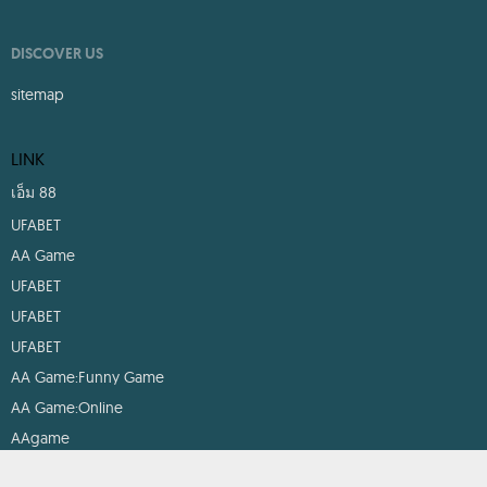
DISCOVER US
sitemap
LINK
เอ็ม 88
UFABET
AA Game
UFABET
UFABET
UFABET
AA Game:Funny Game
AA Game:Online
AAgame
AA.GAME:Mobile