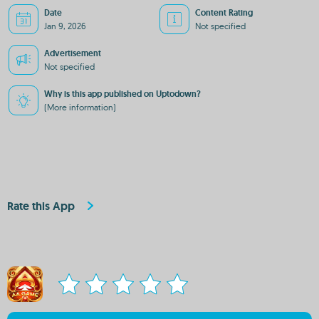
Date
Content Rating
Jan 9, 2026
Not specified
Advertisement
Not specified
Why is this app published on Uptodown?
(More information)
Rate this App