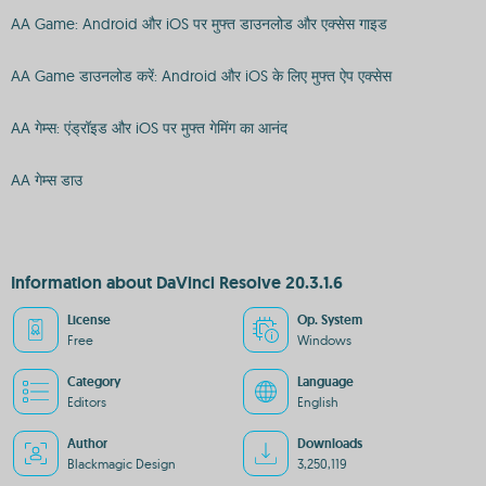
AA Game: Android और iOS पर मुफ्त डाउनलोड और एक्सेस गाइड
AA Game डाउनलोड करें: Android और iOS के लिए मुफ्त ऐप एक्सेस
AA गेम्स: एंड्रॉइड और iOS पर मुफ्त गेमिंग का आनंद
AA गेम्स डाउ
Information about DaVinci Resolve 20.3.1.6
License
Op. System
Free
Windows
Category
Language
Editors
English
Author
Downloads
Blackmagic Design
3,250,119