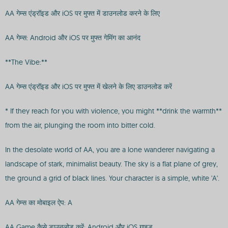
AA गेम्स एंड्रॉइड और iOS पर मुफ्त में डाउनलोड करने के लिए
AA गेम्स: Android और iOS पर मुफ्त गेमिंग का आनंद
**The Vibe:**
AA गेम्स एंड्रॉइड और iOS पर मुफ्त में खेलने के लिए डाउनलोड करें
* If they reach for you with violence, you might **drink the warmth**
from the air, plunging the room into bitter cold.
In the desolate world of AA, you are a lone wanderer navigating a
landscape of stark, minimalist beauty. The sky is a flat plane of grey,
the ground a grid of black lines. Your character is a simple, white 'A'.
AA गेम्स का मोबाइल ऐप: A
AA Game कैसे डाउनलोड करें: Android और iOS गाइड