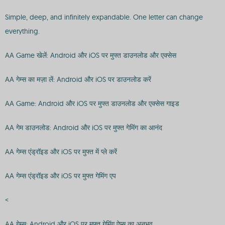
Simple, deep, and infinitely expandable. One letter can change
everything.
AA Game खेलें: Android और iOS पर मुफ्त डाउनलोड और एक्सेस
AA गेम्स का मज़ा लें: Android और iOS पर डाउनलोड करें
AA Game: Android और iOS पर मुफ्त डाउनलोड और एक्सेस गाइड
AA गेम डाउनलोड: Android और iOS पर मुफ्त गेमिंग का आनंद
AA गेम्स एंड्रॉइड और iOS पर मुफ्त में प्ले करें
AA गेम्स एंड्रॉइड और iOS पर मुफ्त गेमिंग एप
<
AA गेम्स: Android और iOS पर मुफ्त गेमिंग ऐप्स का अनुभव