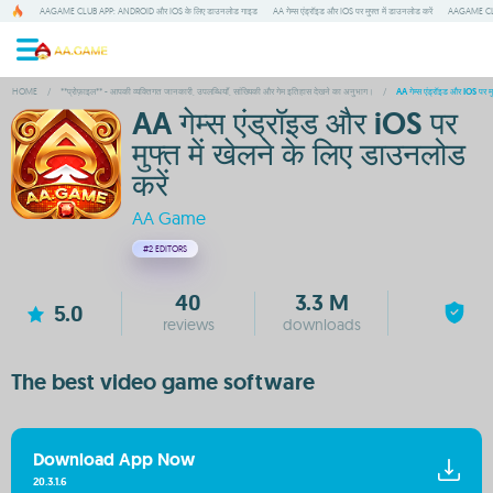
AAGAME CLUB APP: ANDROID और IOS के लिए डाउनलोड गाइड
AA गेम्स एंड्रॉइड और IOS पर मुफ्त में डाउनलोड करें
AAGAME CLU
HOME
/
**प्रोफ़ाइल** - आपकी व्यक्तिगत जानकारी, उपलब्धियाँ, सांख्यिकी और गेम इतिहास देखने का अनुभाग।
/
AA गेम्स एंड्रॉइड और IOS पर मु
AA गेम्स एंड्रॉइड और iOS पर
मुफ्त में खेलने के लिए डाउनलोड
करें
AA Game
#2
EDITORS
40
3.3 M
5.0
reviews
downloads
The best video game software
Download App Now
20.3.1.6