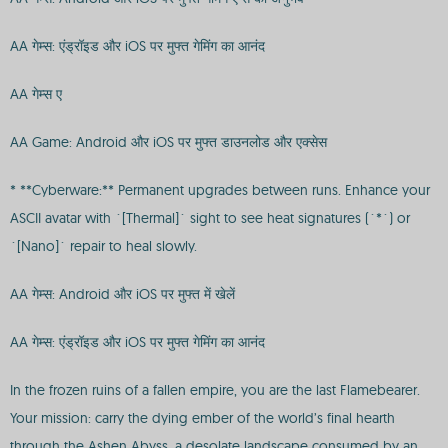
AA गेम्स: एंड्रॉइड और iOS पर मुफ्त गेमिंग का आनंद
AA गेम्स ए
AA Game: Android और iOS पर मुफ्त डाउनलोड और एक्सेस
* **Cyberware:** Permanent upgrades between runs. Enhance your
ASCII avatar with `[Thermal]` sight to see heat signatures (`*`) or
`[Nano]` repair to heal slowly.
AA गेम्स: Android और iOS पर मुफ्त में खेलें
AA गेम्स: एंड्रॉइड और iOS पर मुफ्त गेमिंग का आनंद
In the frozen ruins of a fallen empire, you are the last Flamebearer.
Your mission: carry the dying ember of the world’s final hearth
through the Ashen Abyss, a desolate landscape consumed by an