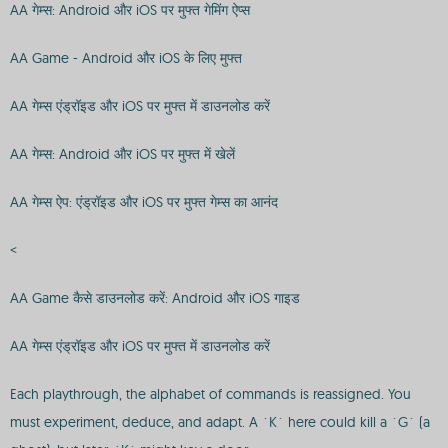
AA गेम्स: Android और iOS पर मुफ्त गेमिंग ऐप्स
AA Game - Android और iOS के लिए मुफ्त
AA गेम्स एंड्रॉइड और iOS पर मुफ्त में डाउनलोड करें
AA गेम्स: Android और iOS पर मुफ्त में खेलें
AA गेम्स ऐप: एंड्रॉइड और iOS पर मुफ्त गेम्स का आनंद
<
AA Game कैसे डाउनलोड करें: Android और iOS गाइड
AA गेम्स एंड्रॉइड और iOS पर मुफ्त में डाउनलोड करें
Each playthrough, the alphabet of commands is reassigned. You
must experiment, deduce, and adapt. A `K` here could kill a `G` (a