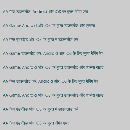
AA गेम्स डाउनलोड: Android और iOS पर मुफ्त गेमिंग एप्स
AA Game: Android और iOS पर मुफ्त डाउनलोड और एक्सेस
AA गेम्स एंड्रॉइड और iOS पर मुफ्त में डाउनलोड करें
AA Game डाउनलोड करें: Android और iOS के लिए मुफ्त गेमिंग ऐप
AA Game: Android और iOS पर मुफ्त डाउनलोड और एक्सेस गाइड
AA गेम्स डाउनलोड करें: Android और iOS के लिए मुफ्त गेमिंग ऐप
AA Game: Android और iOS पर मुफ्त डाउनलोड और एक्सेस गाइड
AA गेम्स एंड्रॉइड और iOS पर मुफ्त में डाउनलोड करें
AA गेम्स एंड्रॉइड और iOS पर मुफ्त गेमिंग एप्स