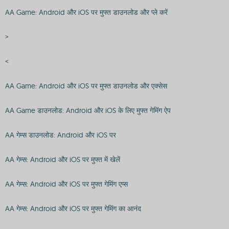
AA Game: Android और iOS पर मुफ्त डाउनलोड और प्ले करें
>
<
AA Game: Android और iOS पर मुफ्त डाउनलोड और एक्सेस
AA Game डाउनलोड: Android और iOS के लिए मुफ्त गेमिंग ऐप
AA गेम्स डाउनलोड: Android और iOS पर
AA गेम्स: Android और iOS पर मुफ्त में खेलें
AA गेम्स: Android और iOS पर मुफ्त गेमिंग एप्स
AA गेम्स: Android और iOS पर मुफ्त गेमिंग का आनंद