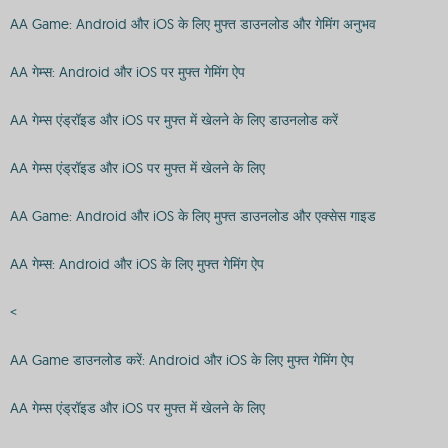
AA Game: Android और iOS के लिए मुफ्त डाउनलोड और गेमिंग अनुभव
AA गेम्स: Android और iOS पर मुफ्त गेमिंग ऐप
AA गेम्स एंड्रॉइड और iOS पर मुफ्त में खेलने के लिए डाउनलोड करें
AA गेम्स एंड्रॉइड और iOS पर मुफ्त में खेलने के लिए
AA Game: Android और iOS के लिए मुफ्त डाउनलोड और एक्सेस गाइड
AA गेम्स: Android और iOS के लिए मुफ्त गेमिंग ऐप
<
AA Game डाउनलोड करें: Android और iOS के लिए मुफ्त गेमिंग ऐप
AA गेम्स एंड्रॉइड और iOS पर मुफ्त में खेलने के लिए