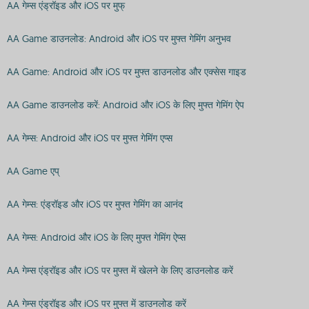
AA गेम्स एंड्रॉइड और iOS पर मुफ्
AA Game डाउनलोड: Android और iOS पर मुफ्त गेमिंग अनुभव
AA Game: Android और iOS पर मुफ्त डाउनलोड और एक्सेस गाइड
AA Game डाउनलोड करें: Android और iOS के लिए मुफ्त गेमिंग ऐप
AA गेम्स: Android और iOS पर मुफ्त गेमिंग एप्स
AA Game एप्
AA गेम्स: एंड्रॉइड और iOS पर मुफ्त गेमिंग का आनंद
AA गेम्स: Android और iOS के लिए मुफ्त गेमिंग ऐप्स
AA गेम्स एंड्रॉइड और iOS पर मुफ्त में खेलने के लिए डाउनलोड करें
AA गेम्स एंड्रॉइड और iOS पर मुफ्त में डाउनलोड करें