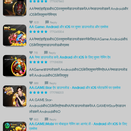
1771067940
AAगेम्सएंड्रॉइडऔरiOSपरमुफ्तमेंडाउनलोडकरेंAAगेमडाउनलोडकरें:Androidऔर
iOSकेलिएमुफ्तगेमिंगएप
1031
Reply
AA Game: Android और iOS पर मुफ्त डाउनलोड और एक्सेस
1771245304
AAगेम्सएंड्रॉइडऔरiOSपरमुफ्तमेंडाउनलोडकरनेकेलिएAAGame:Androidऔरi
OSकेलिएमुफ्तडाउनलोडऔरएक्स
715
Reply
AA गेम्स डाउनलोड करें: Android और iOS के लिए मुफ्त गेमिंग ऐप
1771316356
AAGameडाउनलोडकरें:AndroidऔरiOSकेलिएमुफ्तगेमिंगऐपAAगेम्सडाउनलोड
करें:AndroidऔरiOSकेलिएमुफ्
989
Reply
AA.GAME:Stor ऐप डाउनलोड - Android और iOS प्लेटफ़ॉर्म पर एक्सेस
1771769203
AA.GAME:Stor-
AndroidऔरiOSकेलिएऐप्सऔरAPKडाउनलोडकरेंAA.GAMEपरStorऐपडाउन
लोडकरें:AndroidऔरiO
663
Reply
AA.GAME:Mobi पर मोबाइल गेमिंग का आनंद लें - Android और iOS के लिए
एक्सेस